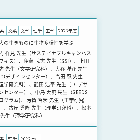
系
文系
文学
理学
工学
2023年度
大の生きものに生物多様性を学ぶ
内 祥見 先生（サステイナブルキャンパス
フィス）、伊藤 武志 先生（SSI）、上田
弥 先生（文学研究科）、大谷 洋介 先生
COデザインセンター）、高田 忍 先生
理学研究科）、武田 浩平 先生（COデザ
ンセンター） 、中島 大暁 先生（SEEDS
ログラム)、 芳賀 智宏 先生（工学研究
）、古屋 秀隆 先生（理学研究科）、松本
 先生（理学研究科）
系
理学
2022年度