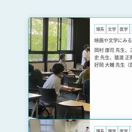
理系
文学
医学
映画や文学にみる
岡村 康司 先生、
史 先生、猿渡 正
好岡 大輔 先生
理系
理学
医学