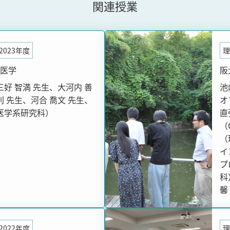
関連授業
2023年度
理
医学
阪
三好 智満 先生、大河内 善
池
則 先生、河合 喬文 先生、
オ
（医学系研究科）
直
（
（
イ
プ
科
馨
2022年度
理