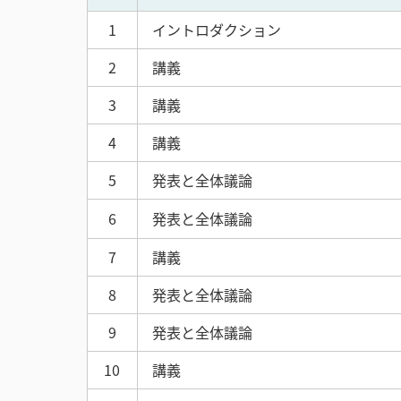
1
イントロダクション
2
講義
3
講義
4
講義
5
発表と全体議論
6
発表と全体議論
7
講義
8
発表と全体議論
9
発表と全体議論
10
講義